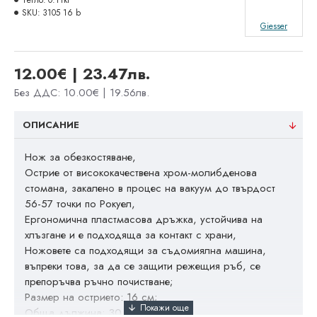
Тегло:
0.11кг
SKU:
3105 16 b
Giesser
12.00€ | 23.47лв.
Без ДДС: 10.00€ | 19.56лв.
ОПИСАНИЕ
Нож за обезкостяване,
Острие от висококачествена хром-молибденова
стомана, закалено в процес на вакуум до твърдост
56-57 точки по Рокуел,
Ергономична пластмасова дръжка, устойчива на
хлъзгане и е подходяща за контакт с храни,
Ножовете са подходящи за съдомиялна машина,
въпреки това, за да се защити режещия ръб, се
препоръчва ръчно почистване;
Размер на острието: 16 см;
Обща дължина: 30 см;