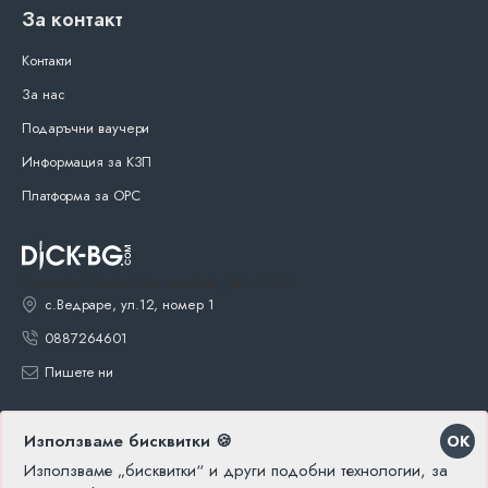
За контакт
Контакти
За нас
Подаръчни ваучери
Информация за КЗП
Платформа за ОРС
Dynamic Content for module_id = 340
с.Ведраре, ул.12, номер 1
0887264601
Пишете ни
Използваме бисквитки 🍪
OK
Използваме „бисквитки“ и други подобни технологии, за