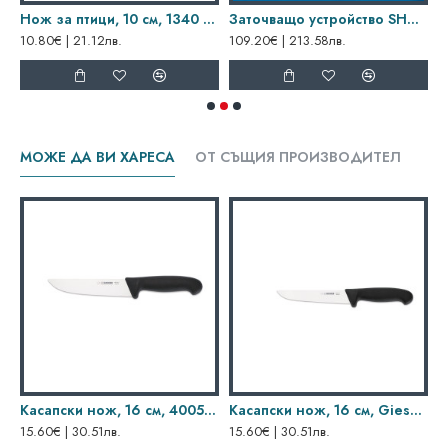
420 10, Dick
Нож за птици, 10 см, 1340 10, Dick
Заточващо устройство SHARP’EASY
10.80€ | 21.12лв.
109.20€ | 213.58лв.
1
МОЖЕ ДА ВИ ХАРЕСА
ОТ СЪЩИЯ ПРОИЗВОДИТЕЛ
Касапски нож, 16 см, 4005 16, Giesser
Касапски нож, 16 см, Giesser
К
15.60€ | 30.51лв.
15.60€ | 30.51лв.
1