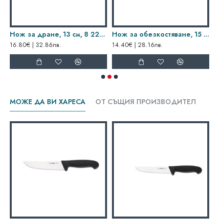
ick, твърдо острие, 8 2991 13, синя дръжка
Нож за дране, 13 см, 8 2260 13, Dick
Нож за обезкостяване, 15 см, Dick, извито, твърдо острие, 8 2991 15, черна дръжка
16.80€ | 32.86лв.
14.40€ | 28.16лв.
1
МОЖЕ ДА ВИ ХАРЕСА
ОТ СЪЩИЯ ПРОИЗВОДИТЕЛ