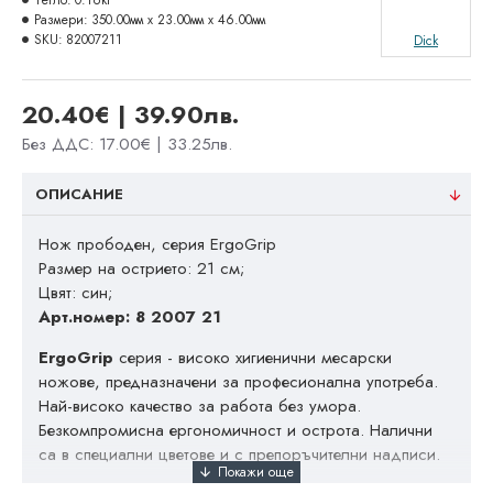
Тегло:
0.16кг
Размери:
350.00мм x 23.00мм x 46.00мм
SKU:
82007211
Dick
20.40€ | 39.90лв.
Без ДДС: 17.00€ | 33.25лв.
ОПИСАНИЕ
Нож прободен, серия ErgoGrip
Размер на острието: 21 см;
Цвят: син;
Арт.номер: 8 2007 21
ErgoGrip
серия - високо хигиенични месарски
ножове, предназначени за професионална употреба.
Най-високо качество за работа без умора.
Безкомпромисна ергономичност и острота. Налични
са в специални цветове и с препоръчителни надписи.