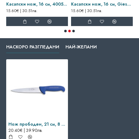
Касапски нож, 16 см, 4005 16, Giesser
Касапски нож, 16 см, Giesser
К
15.60€ | 30.51лв.
15.60€ | 30.51лв.
1
НАСКОРО РАЗГЛЕДАНИ
НАЙ-ЖЕЛАНИ
Нож прободен, 21 см, 8 2007 21, Dick
20.40€ | 39.90лв.