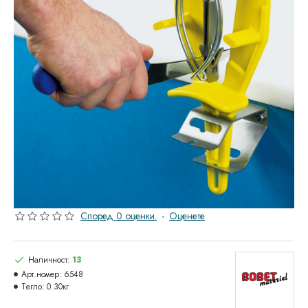
Според 0 оценки.
-
Оценете
Наличност:
13
Арт.номер:
6548
Тегло:
0.30кг