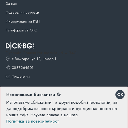
За нас
Подаръчни ваучери
Информация за КЗП
Платформа за ОРС
Dynamic Content for module_id = 340
с.Ведраре, ул.12, номер 1
0887264601
Пишете ни
Използваме бисквитки 🍪
OK
Използваме „бисквитки“ и други подобни технологии, за
да подобрим вашето сърфиране и функционалността на
нашия сайт. Научете повече в нашата
2025, Dick BG
Политика за поверителност