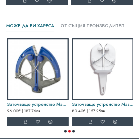
МОЖЕ ДА ВИ ХАРЕСА
ОТ СЪЩИЯ ПРОИЗВОДИТЕЛ
ill, Dick
Заточващо устройство Magneto Steel Polish, Dick
Заточващо устройство Master Steel Hyperdrill, Dick
96.00€ | 187.76лв.
80.40€ | 157.25лв.
8