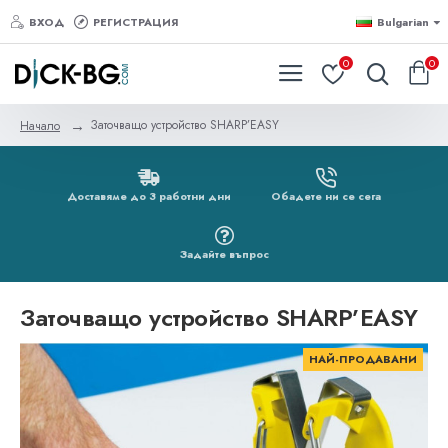
ВХОД
РЕГИСТРАЦИЯ
Bulgarian
0
0
Заточващо устройство SHARP’EASY
Начало
Доставяме до 3 работни дни
Обадете ни се сега
Задайте въпрос
Заточващо устройство SHARP’EASY
НАЙ-ПРОДАВАНИ